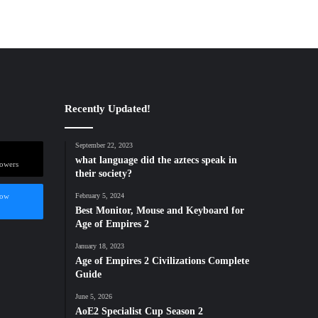
Recently Updated!
September 22, 2023
what language did the aztecs speak in
lowers
their society?
low
February 5, 2024
Best Monitor, Mouse and Keyboard for
Age of Empires 2
January 18, 2023
Age of Empires 2 Civilizations Complete
Guide
June 5, 2026
AoE2 Specialist Cup Season 2