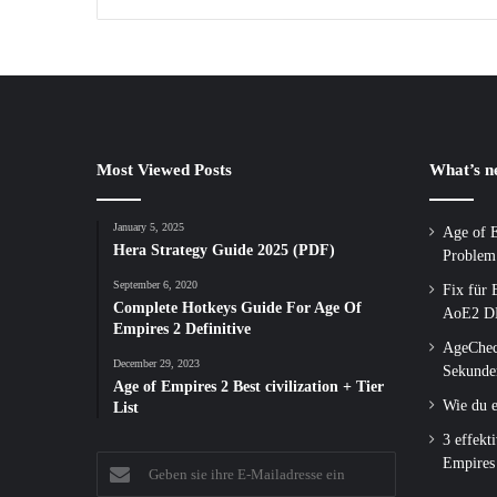
Most Viewed Posts
What’s 
January 5, 2025
Age of E
Hera Strategy Guide 2025 (PDF)
Problem
September 6, 2020
Fix für 
Complete Hotkeys Guide For Age Of
AoE2 DE
Empires 2 Definitive
AgeChec
December 29, 2023
Sekunde
Age of Empires 2 Best civilization + Tier
Wie du e
List
3 effekt
Geben
Empires
sie