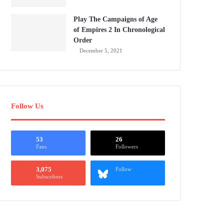
Play The Campaigns of Age
of Empires 2 In Chronological
Order
December 5, 2021
Follow Us
53
26
Fans
Followers
3,075
Follow
Subscribers