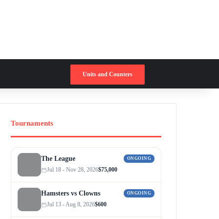
Skin umschalten
Suchen nach
Units and Counters
Tournaments
The League
ONGOING
Jul 18 - Nov 28, 2026
$75,000
Hamsters vs Clowns
ONGOING
Jul 13 - Aug 8, 2026
$600