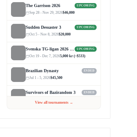
The Garrison 2026
UPCOMING
Sep 28 - Nov 29, 2026
$46,000
Sudden Dessaster 3
UPCOMING
Oct 5 - Nov 8, 2026
$20,000
Svenska TG-ligan 2026 (Autumn)
UPCOMING
Oct 19 - Dec 7, 2026
5,000 kr (~$533)
Brazilian Dynasty
ENDED
Jul 1 - 5, 2026
$45,500
Survivors of Bazirandom 3
ENDED
Jun 4 - Jul 6, 2026
$300
View all tournaments →