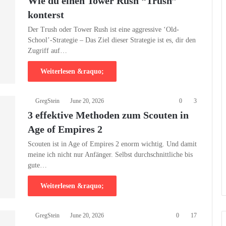
Wie du einen Tower Rush “Trush”
konterst
Der Trush oder Tower Rush ist eine aggressive ‘Old-
School’-Strategie – Das Ziel dieser Strategie ist es, dir den
Zugriff auf…
Weiterlesen &raquo;
GregStein
June 20, 2026
0
3
3 effektive Methoden zum Scouten in
Age of Empires 2
Scouten ist in Age of Empires 2 enorm wichtig. Und damit
meine ich nicht nur Anfänger. Selbst durchschnittliche bis
gute…
Weiterlesen &raquo;
GregStein
June 20, 2026
0
17