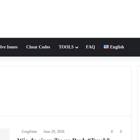
lve Issues
Cheat Codes
TOOLS
FAQ
English
GregStein
June 20, 2026
0
0