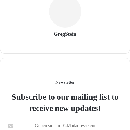
GregStein
We
bse
ite
Newsletter
Subscribe to our mailing list to
receive new updates!
G
e