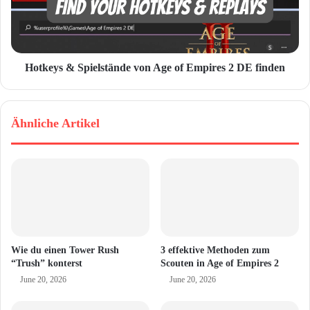
s
e
e
i
n
Hotkeys & Spielstände von Age of Empires 2 DE finden
Ähnliche Artikel
Wie du einen Tower Rush
3 effektive Methoden zum
“Trush” konterst
Scouten in Age of Empires 2
June 20, 2026
June 20, 2026