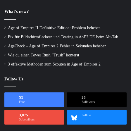
Mailadresse
ein
What’s new?
Age of Empires II Definitive Edition: Problem beheben
Fix für Bildschirmflackern und Tearing in AoE2 DE beim Alt-Tab
AgeCheck – Age of Empires 2 Fehler in Sekunden beheben
Wie du einen Tower Rush “Trush” konterst
3 effektive Methoden zum Scouten in Age of Empires 2
Follow Us
53
26
Fans
Followers
3,075
Follow
Subscribers