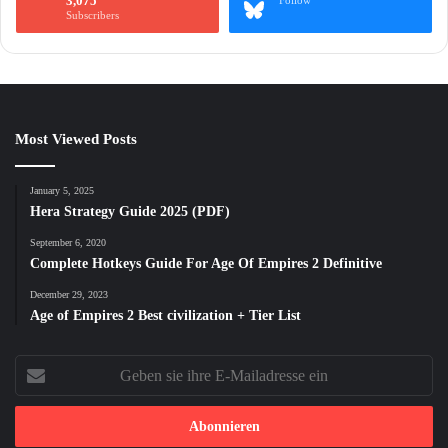
3,075
Subscribers
Most Viewed Posts
January 5, 2025
Hera Strategy Guide 2025 (PDF)
September 6, 2020
Complete Hotkeys Guide For Age Of Empires 2 Definitive
December 29, 2023
Age of Empires 2 Best civilization + Tier List
Geben
sie
ihre
E-